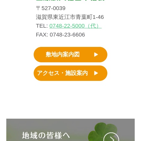
23日（水）より、3階病棟の面会を再開させていただきま
〒527-0039
す。（詳細はこちら）
滋賀県東近江市青葉町1-46
TEL:
0748-22-5000（代）
2025 年 07 月 14 日
FAX: 0748-23-6606
お知らせ
◆面会中止のお知らせ（青葉病院 入院）◆ コロナ感染症
敷地内案内図
の感染拡大のため、誠に勝手ながら、令和7年7月15日
（火）より「3階病棟のみ」面会中止とさせていただきま
す。
アクセス・施設案内
2025 年 07 月 02 日
休診・代診
令和7年7月19日（土） 内科の午前診療（塩澤医師）は、
中村医師の代診とさせていただきます。
2025 年 07 月 01 日
お知らせ