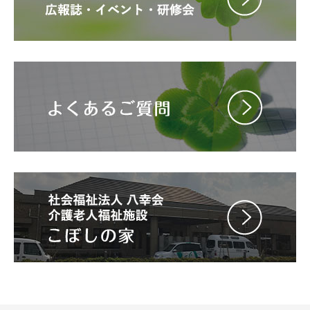
◆予約サービスのお知らせ（青葉メディカル 外来）◆
令和7年7月1日（火）より、「初めての方（診察券番号をお
持ちでない方）」もご予約ができるようになりました。（イ
ンターネット予約のみ）
2025 年 07 月 01 日
地域の皆様へ
広報誌2025年7月号を掲載しました。（詳細はこちら）
2025 年 06 月 02 日
休診・代診
令和7年7月1日（火） 内科の午前診療（木村医師）は、山
口医師の代診とさせていただきます。
2025 年 06 月 02 日
休診・代診
令和7年6月20日（金） 脳神経内科の午後診療（徳満医