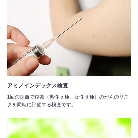
2026 年 03 月 02 日
地域の皆様へ
広報誌2026年3月号を掲載しました。（詳細はこちら）
2026 年 02 月 02 日
地域の皆様へ
広報誌2026年2月号を掲載しました。（詳細はこちら）
2026 年 01 月 27 日
お知らせ
アミノインデックス検査
◆面会再開のお知らせ（ウェル青葉 入所）◆ 令和8年1月
1回の採血で複数（男性 5 種、女性 6 種）のがんのリス
26日（月）より、一部の制限はございますが、面会を再開さ
クを同時に評価する検査です。
せていただきます。（詳細はこちら）
2026 年 01 月 13 日
お知らせ