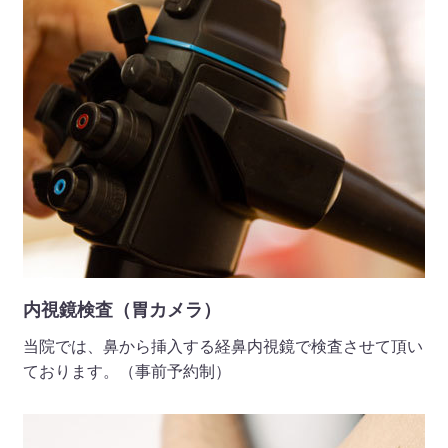
価することができるマイシグナル・スキャン検査を始めまし
た。（詳細はこちら）
2026 年 04 月 01 日
お知らせ
◆企業健診（青葉メディカル 外来）◆ 企業様向けの健康
診断（雇用時・定期）を実施しています。 お気軽にご相談
ください。（詳細はこちら） TEL：0748-22-5000
2026 年 04 月 01 日
地域の皆様へ
広報誌2026年4月号を掲載しました。（詳細はこちら）
内視鏡検査（胃カメラ）
当院では、鼻から挿入する経鼻内視鏡で検査させて頂い
2026 年 03 月 24 日
ております。（事前予約制）
お知らせ
◆面会のお知らせ（青葉病院 入院）◆ 令和8年4月1日
（水）より、面会制限を一部解除します。（詳細はこちら）