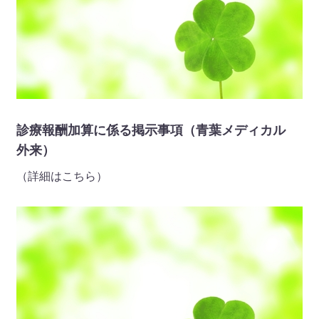
月1日（月）より、一部の制限はございますが、面会を再開
させていただきます。（詳細はこちら）
2025 年 11 月 15 日
お知らせ
◆面会中止のお知らせ（ウェル青葉 入所）◆ インフルエ
診療報酬加算に係る掲示事項（青葉メディカル
ンザ感染症の感染拡大のため、誠に勝手ながら、令和7年11
外来）
月15日（土）より、面会中止とさせていただきます。施設内
感染防止のため、ご理解・ご協力をお願いいたします。（詳
（詳細はこちら）
細はこちら）
2025 年 11 月 01 日
地域の皆様へ
広報誌2025年11月号を掲載しました。（詳細はこちら）
2025 年 10 月 06 日
お知らせ