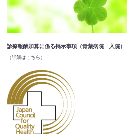
◆面会再開のお知らせ（ウェル青葉 入所）◆ 令和7年10
月14日（火）より、一部の制限はございますが、面会を再開
させていただきます。（詳細はこちら）
2025 年 10 月 01 日
診療報酬加算に係る掲示事項（青葉病院 入院）
休診・代診
令和7年10月18日（土） 内科の午前診療（中村医師）は、
（詳細はこちら）
塩澤医師の代診とさせていただきます。
2025 年 10 月 01 日
お知らせ
◆インフルエンザ・新型コロナ予防接種のお知らせ（青葉メ
ディカル 外来）◆ 令和7年10月15日（水）より、「インフ
ルエンザ予防接種」、「新型コロナ予防接種（ファイザー製
薬コミナティ）」を開始します。事前のご予約は不要です。
（費用等はこちら）