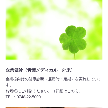
2026 年 04 月 20 日
地域の皆様へ
◆献血のご案内◆ 令和8年5月28日（木）13：30～16：
00 「介護老人保健施設 ウェル青葉」にて献血活動を行い
ます。（詳細はこちら）
2026 年 04 月 09 日
お知らせ
◆自動音声電話の予約方法変更（青葉メディカル 外来）
◆ 令和8年4月15日（水）より、自動音声電話の予約方法を
変更します。 予約時に誕生日（4ケタ）の入力が必要となり
企業健診（青葉メディカル 外来）
ますので、ご注意ください。
企業様向けの健康診断（雇用時・定期）を実施していま
す。
2026 年 04 月 04 日
お気軽にご相談ください。（詳細はこちら）
お知らせ
TEL：0748-22-5000
◆マイシグナル・スキャン検査（青葉メディカル 外来）
◆ 令和8年4月1日より、尿検査で複数のがんのリスクを評