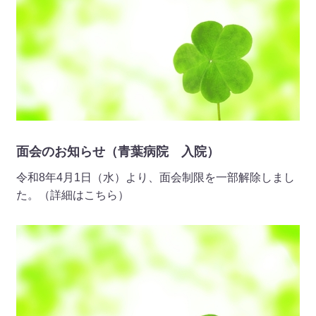
お知らせ
◆自由診療（保険適用外）のお知らせ（青葉メディカル 外
来）◆ 令和7年12月16日（火）より、「ＡＧＡ治療（男性
型脱毛症）」、「ＥＤ治療（勃起不全）」を開始しました。
（費用などはこちら）
2025 年 12 月 02 日
お知らせ
面会のお知らせ（青葉病院 入院）
◆年末年始の休診のお知らせ（青葉メディカル 外来）◆
12/30（火）～1/4（日）は休診とさせていただきます。
令和8年4月1日（水）より、面会制限を一部解除しまし
た。（詳細はこちら）
2025 年 12 月 01 日
地域の皆様へ
広報誌2025年12月号を掲載しました。（詳細はこちら）
2025 年 11 月 28 日
お知らせ
◆面会再開のお知らせ（ウェル青葉 入所）◆ 令和7年12