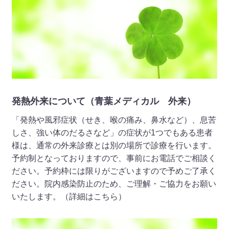
19日（金） 内科の午前診療（山口医師）は、木村医師の代
診とさせていただきます。
2026 年 06 月 01 日
休診・代診
◆代診のお知らせ（青葉メディカル 外来）◆ 令和8年6月
9日（火）11：30～12：00 内科の診療（木村医師）は、山
発熱外来について（青葉メディカル 外来）
口医師の代診とさせていただきます。
「発熱や風邪症状（せき、喉の痛み、鼻水など）、息苦
2026 年 06 月 01 日
しさ、強い体のだるさなど」の症状が1つでもある患者
地域の皆様へ
様は、通常の外来診療とは別の場所で診療を行います。
予約制となっておりますので、事前にお電話でご相談く
広報誌2026年6月号を掲載しました。（詳細はこちら）
ださい。予約枠には限りがございますので予めご了承く
2026 年 05 月 01 日
ださい。院内感染防止のため、ご理解・ご協力をお願い
いたします。（詳細はこちら）
地域の皆様へ
広報誌2026年5月号を掲載しました。（詳細はこちら）