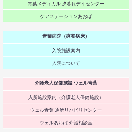
休診・代診
青葉メディカル 夕暮れデイセンター
令和7年4月8日（火） 内科の午前診療（木村医師）は、山
ケアステーションあおば
口医師の代診とさせていただきます。
2025 年 04 月 01 日
青葉病院（療養病床）
地域の皆様へ
広報誌2025年4月号を掲載しました。（詳細はこちら）
入院施設案内
2025 年 03 月 24 日
入院について
お知らせ
◆医療DX推進体制整備加算について（青葉メディカル 外
介護老人保健施設 ウェル青葉
来）◆令和7年4月1日より、医療DX推進体制整備加算を算定
させていただきます。（詳細はこちら）
入所施設案内（介護老人保健施設）
2025 年 03 月 14 日
ウェル青葉 通所リハビリセンター
お知らせ
ウェルあおば 介護相談室
◆内科の担当医変更について（青葉メディカル 外来）◆